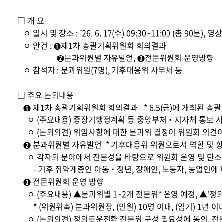
□ 개 요
ㅇ 일시 및 장소 : ’26. 6. 17(수) 09:30~11:00 (총 90분), 
ㅇ 안건 : ➊제1차 총괄기획위원회 회의결과
➋분과위원별 자유발언, ➌전문위원회 운영방향
ㅇ 참석자 : 분과위원(7명), 기후대응위 사무처 등
□ 주요 논의내용
➊ 제1차 총괄기획위원회 회의결과 * 6.5(금)에 개최된 총괄
ㅇ (주요내용) 중장기행정계획 등 중앙부처‧지자체 통보 사항
ㅇ (논의의견) 위임사항에 대한 분과위 결정이 위원회 의견이
➋ 분과위원별 자유발언 * 기후대응위 위원으로서 역할 및 향
ㅇ 각자의 분야에서 전문성을 바탕으로 위원회 운영 및 탄소
- 기후 취약계층인 아동‧청년, 장애인, 노동자, 농업인에 
➌ 전문위원회 운영 방향
ㅇ (주요내용) ▲분과위별 1~2개 전문위* 운영 예정, ▲‘정
* (위원위촉) 분과위원장, (인원) 10명 이내, (임기) 1년 이
ㅇ (논의의견) 정의로운전환 전문위 구성 필요성에 동의, 전문