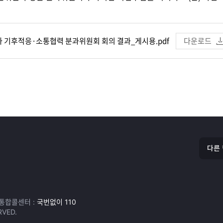
2차 기후적응·소통협력 분과위원회 회의 결과_게시용.pdf
다운로드
다른
부통합콜센터 :
국번없이 110
VED.